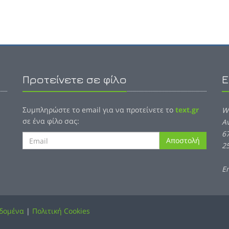
Προτείνετε σε φίλο
Ε
Συμπληρώστε το email για να προτείνετε το
text.gr
W
σε ένα φίλο σας:
Α
6
Αποστολή
2
E
δομένα
|
Πολιτική Cookies