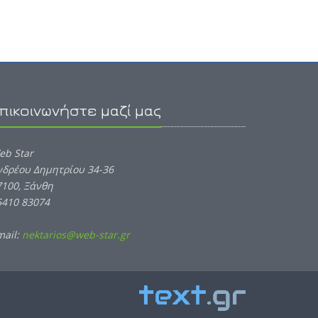
πικοινωνήστε μαζί μας
eb Star
νδρέου Δημητρίου 34-36
7100, Ξάνθη
5410 83074
mail:
nektarios@web-star.gr