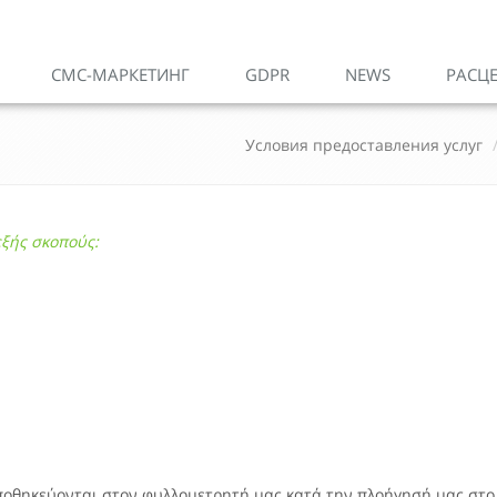
СМС-МАРКЕТИНГ
GDPR
NEWS
РАСЦ
Условия предоставления услуг
εξής σκοπούς:
αποθηκεύονται στον φυλλομετρητή μας κατά την πλοήγησή μας στο 