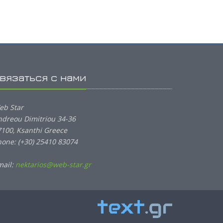
вязаться с нами
eb Star
ndreou Dimitriou 34-36
7100, Ksanthi Greece
hone: (+30) 25410 83074
mail:
nektarios@web-star.gr