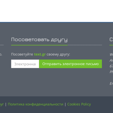
Посоветовать другу
С
о.
Посоветуйте
text.gr
своему другу:
W
A
Отправить электронное письмо
6
P
E
уг
|
Политика конфиденциальности
|
Cookies Policy