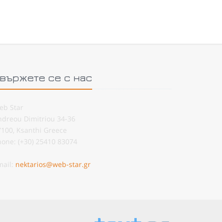
вържете се с нас
eb Star
ndreou Dimitriou 34-36
7100, Ksanthi Greece
hone: (+30) 25410 83074
mail:
nektarios@web-star.gr