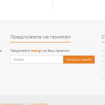
Предложете на приятел
С
 и
Предложете
text.gr
на Ваш приятел:
W
A
Изпрати имейл
6
P
E
за поверителност
|
Cookies Policy