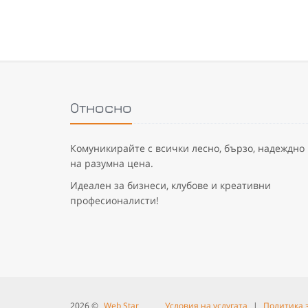
Относно
Комуникирайте с всички лесно, бързо, надеждно
на разумна цена.
Идеален за бизнеси, клубове и креативни
професионалисти!
2026 ©
Web Star
Условия на услугата
|
Политика 