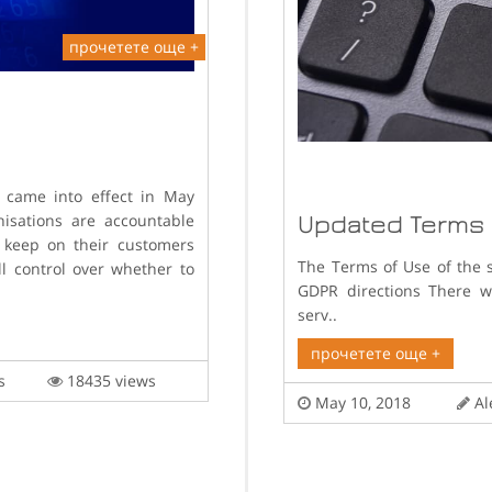
прочетете още +
 came into effect in May
isations are accountable
Updated Terms 
 keep on their customers
The Terms of Use of the 
l control over whether to
GDPR directions There wi
serv..
прочетете още +
lis
18435 views
May 10, 2018
Al