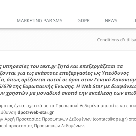
MARKETING PAR SMS
GDPR
NEWS
L
Conditions d'utilis
ς υπηρεσίες του
text.gr
ζητά και επεξεργάζεται τα
ονται για τις εκάστοτε επεξεργασίες ως Υπεύθυνος
α, όπως ορίζονται αυτοί οι όροι στον Γενικό Κανονισ
6/679 της Ευρωπαικής Ένωσης. H
Web Star
με διαφάνεια
ων χρηστών με μοναδικό σκοπό την εκτέλεση των επ
ματος έχετε σχετικά με τα Προσωπικά Δεδομένα μπορείτε να επι
ιεύθυνση
dpo@
web-star.gr
την Αρχή Προστασίας Προσωπικών Δεδομένων (contact@dpa.gr) ο
ο περί προστασίας Προσωπικών Δεδομένων.