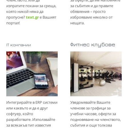
изпратите покани за среща,
за събития и да правите
която никой няма да
обявления – просто
пропусне?
text.gr
е Вашият
изброяваме няколко от
портал!
нещата.
Фитнес клубове
IT компании
Интегрирайте в ERP системи
Уведомявайте Вашите
или каквъто и да е друг
членове за графици за
софтуер, който
учебни часове, оферти за
разработвате. Използвайте
подновяване на членството,
за всякакъв тип известия
събития и още толкова