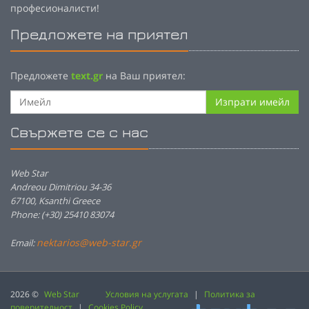
професионалисти!
Предложете на приятел
Предложете
text.gr
на Ваш приятел:
Изпрати имейл
Свържете се с нас
Web Star
Andreou Dimitriou 34-36
67100, Ksanthi Greece
Phone: (+30) 25410 83074
nektarios@web-star.gr
Email:
2026 ©
Web Star
Условия на услугата
|
Политика за
поверителност
|
Cookies Policy