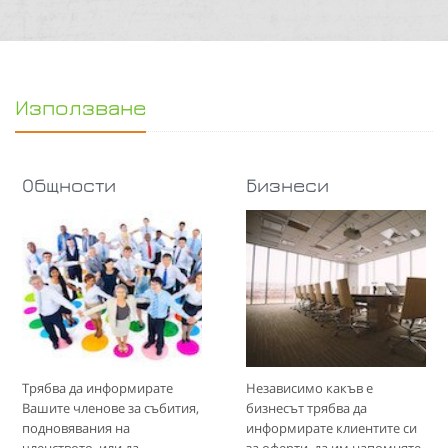
Използване
Общности
Бизнеси
Трябва да информирате
Независимо какъв е
Вашите членове за събития,
бизнесът трябва да
подновявания на
информирате клиентите си
членството, или да
за оферти, да им напомняте